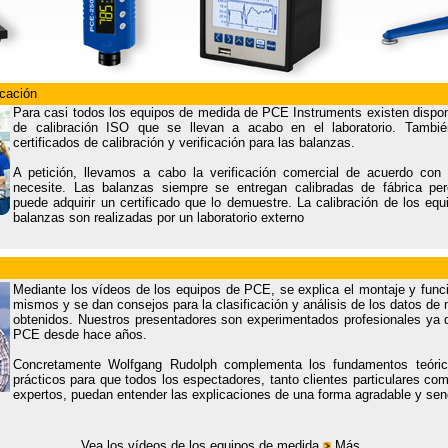
icación
Para casi todos los equipos de medida de PCE Instruments existen disponi
de calibración ISO que se llevan a acabo en el laboratorio. Tambi
certificados de calibración y verificación para las balanzas.
A petición, llevamos a cabo la verificación comercial de acuerdo con 
necesite. Las balanzas siempre se entregan calibradas de fábrica per
puede adquirir un certificado que lo demuestre. La calibración de los eq
balanzas son realizadas por un laboratorio externo
Mediante los vídeos de los equipos de PCE, se explica el montaje y func
mismos y se dan consejos para la clasificación y análisis de los datos de
obtenidos. Nuestros presentadores son experimentados profesionales y
PCE desde hace años.
Concretamente Wolfgang Rudolph complementa los fundamentos teóri
prácticos para que todos los espectadores, tanto clientes particulares co
expertos, puedan entender las explicaciones de una forma agradable y senc
Vea los vídeos de los equipos de medida
Más