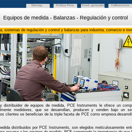
Sitemap
Política Priva.
Cond. generales
Calibraciones
Equipos de medida - Balanzas - Regulación y control
, sistemas de regulación y control y balanzas para industria, comercio e inv
y distribuidor de equipos de medida, PCE Instruments le ofrece un comp
palmente medidores, que se desarrollan, producen y venden bajo un se
os clientes se benefician de la triple faceta de PCE como empresa desarroll
edida distribuidos por PCE Instruments, son elegidos meticulosamente entr
omo recurso a los equipos de medida, PCE comprende la importancia de que 