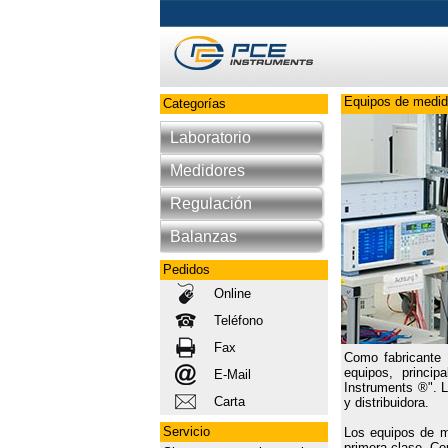
Equipos de medida
Categorías
Laboratorio
Medidores
Regulación
Balanzas
Pedidos
Online
Teléfono
Fax
Como fabricante 
equipos, princi
E-Mail
Instruments ®". L
Carta
y distribuidora.
Servicio
Los equipos de m
primera clase. C