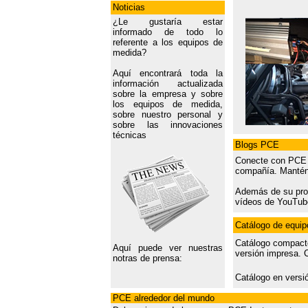
Noticias
¿Le gustaría estar
informado de todo lo
referente a los equipos de
medida?
Aquí encontrará toda la
información actualizada
sobre la empresa y sobre
los equipos de medida,
sobre nuestro personal y
sobre las innovaciones
técnicas
Blogs PCE
Conecte con PCE -
compañía. Manténg
Además de su prop
vídeos de YouTube
Catálogo de equi
Catálogo compacto
Aquí puede ver nuestras
versión impresa. 
notras de prensa:
Catálogo en versi
PCE alrededor del mundo