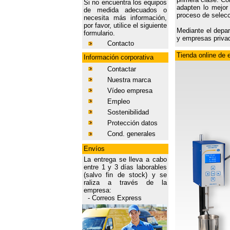
Si no encuentra los equipos
adapten lo mejor
de medida adecuados o
proceso de selecc
necesita más información,
por favor, utilice el siguiente
Mediante el depa
formulario.
y empresas privad
Contacto
Tienda online de 
Información corporativa
Contactar
Nuestra marca
Vídeo empresa
Empleo
Sostenibilidad
Protección datos
Cond. generales
Envíos
La entrega se lleva a cabo
entre 1 y 3 días laborables
(salvo fin de stock) y se
raliza a través de la
empresa:
-
Correos Express