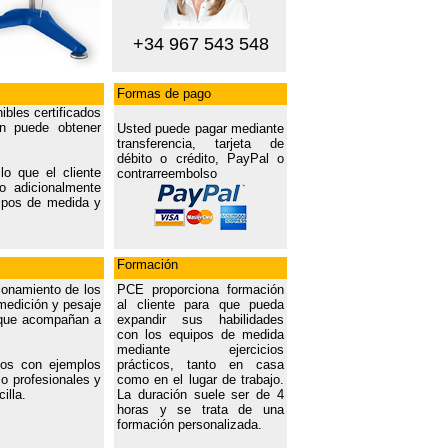
+34 967 543 548
Formas de pago
bles certificados
én puede obtener
Usted puede pagar mediante
transferencia, tarjeta de
débito o crédito, PayPal o
lo que el cliente
contrarreembolso
o adicionalmente
uipos de medida y
Formación
ionamiento de los
PCE proporciona formación
 medición y pesaje
al cliente para que pueda
a que acompañan a
expandir sus habilidades
con los equipos de medida
mediante ejercicios
cos con ejemplos
prácticos, tanto en casa
mo profesionales y
como en el lugar de trabajo.
illa.
La duración suele ser de 4
horas y se trata de una
formación personalizada.