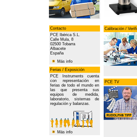
Contacto
Calibración / Verif
PCE Ibérica S.L.
Calle Mula, 8
02500 Tobarra
Albacete
España
Más info
Ferias / Exposición
PCE Instruments cuenta
con representación en
PCE TV
ferias de todo el mundo en
las que presenta sus
equipos de medida,
laboratorio, sistemas de
regulación y balanzas.
Más info