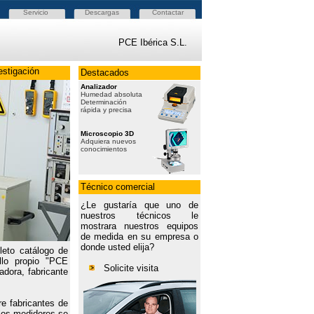
Servicio
Descargas
Contactar
PCE Ibérica S.L.
estigación
Destacados
Analizador
Humedad absoluta
Determinación
rápida y precisa
Microscopio 3D
Adquiera nuevos
conocimientos
Técnico comercial
¿Le gustaría que uno de
nuestros técnicos le
mostrara nuestros equipos
de medida en su empresa o
donde usted elija?
leto catálogo de
llo propio "PCE
Solicite visita
adora, fabricante
e fabricantes de
los medidores se