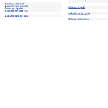
Balanzas densidad
Balanzas para dentista
Balanzas joyería
Balanzas digitales
Balanzas dosficadoras
Indicadores de pesaje
Balanzas para escuela
Balanzas laboratorio