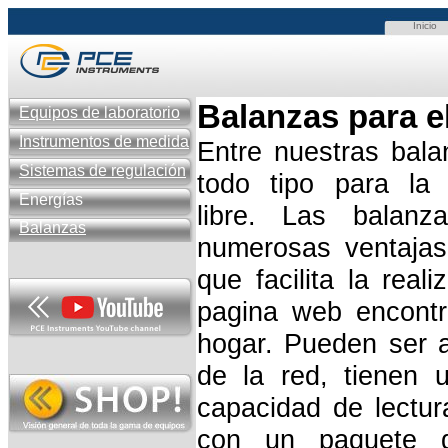
Inicio
Balanzas para e
Equipos de laboratorio
Instrumentos de medida
Entre nuestras bal
Sistemas de regulación
todo tipo para la
Energías
libre. Las balan
Balanzas
numerosas ventajas:
que facilita la real
pagina web encontr
hogar. Pueden ser 
de la red, tienen
capacidad de lectu
con un paquete d