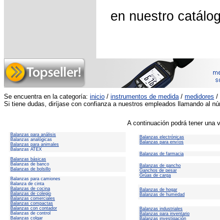
en nuestro catálog
Se encuentra en la categoría:
inicio
/
instrumentos de medida
/
medidores
/
Si tiene dudas, diríjase con confianza a nuestros empleados llamando al n
A continuación podrá tener una v
Balanzas para análisis
Balanzas electrónicas
Balanzas analógicas
Balanzas para envíos
Balanzas para animales
Balanzas ATEX
Balanzas de farmacia
Balanzas básicas
Balanzas de banco
Balanzas de gancho
Balanzas de bolsillo
Ganchos de pesar
Grúas de carga
Balanzas para camiones
Balanza de cinta
Balanzas de cocina
Balanzas de hogar
Balanzas de colegio
Balanzas de humedad
Balanzas comerciales
Balanzas compactas
Balanzas con contador
Balanzas industriales
Balanzas de control
Balanzas para inventario
Balanzas colgar
Balanzas investigación