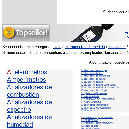
-Potencia reactiva med
Si desea ver o 
Se encuentra en la categoría:
inicio
/
instrumentos de medida
/
medidores
/
Si tiene dudas, diríjase con confianza a nuestros empleados llamando al n
A continuación puede ve
A
celerómetros
Detectores mono gas
Detectores de luz
Detectores de radiación
Amperímetros
Detectores de ruido
Dete.de humedad
Dete.de humedad de madera
Analizadores de
Dete.de humedad mat.construc
Detectores de voltaje
combustión
Digitales multímetros
Dinamómetros
Dispositivos de termografía
Analizadores de
Distanciómetros
Dosímetros acústicos
espectro
Dosímetros de radiación
Durómetros
Analizadores de
E
ndoscopios
(
con monitor
)
Espesímetros
humedad
Estaciones meteorológicas
Estetoscopios
Estroboscopios