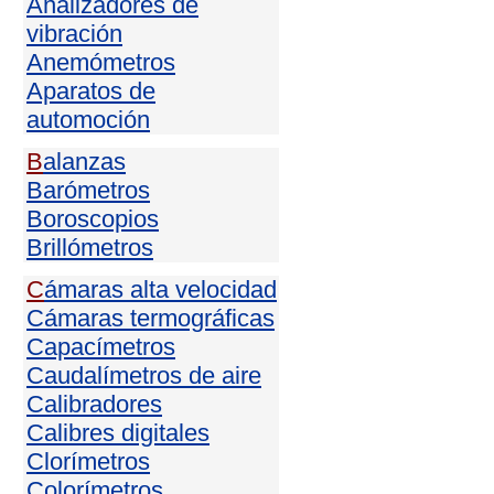
Analizadores de
vibración
Anemómetros
Aparatos de
automoción
B
alanzas
Barómetros
Boroscopios
Brillómetros
C
ámaras alta velocidad
Cámaras termográficas
Capacímetros
Caudalímetros de aire
Calibradores
Calibres digitales
Clorímetros
Colorímetros