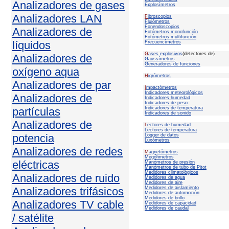
Analizadores de gases
Explosímetros
Analizadores LAN
F
ibroscopios
Flujómetros
Fonendoscopios
Analizadores de
Fotómetros monofunción
Fotómetros multifunción
líquidos
Frecuencímetros
G
ases explosivos
(detectores de)
Analizadores de
Gaussímetros
Generadores de funciones
oxígeno aqua
H
igrómetros
Analizadores de par
I
mpactómetros
Indicadores meteorológicos
Analizadores de
Indicadores humedad
Indicadores de peso
partículas
Indicadores de temperatura
Indicadores de sonido
Analizadores de
L
ectores de humedad
Lectores de temperatura
potencia
Logger de datos
Luxómetros
Analizadores de redes
M
agnetómetros
Megóhmetros
eléctricas
Manómetros de presión
Manómetros de tubo de Pitot
Medidores climatológicos
Analizadores de ruido
Medidores de agua
Medidores de aire
Analizadores trifásicos
Medidores de aislamiento
Medidores de automoción
Medidores de brillo
Analizadores TV cable
Medidores de capacidad
Medidores de caudal
/ satélite