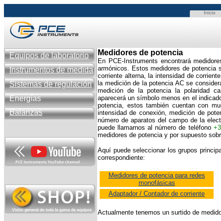
Inicio
Medidores de potencia
Equipos de laboratorio
En PCE-Instruments encontrará medidores
armónicos. Estos medidores de potencia so
Instrumentos de medida
corriente alterna, la intensidad de corrien
la medición de la potencia AC se consider
Sistemas de regulación
medición de la potencia la polaridad c
Energías
aparecerá un símbolo menos en el indicado
potencia, estos también cuentan con muc
Balanzas
intensidad de conexión, medición de poten
número de aparatos del campo de la elect
puede llamarnos al número de teléfono
+3
medidores de potencia y por supuesto sobre
Aquí puede seleccionar los grupos princip
correspondiente:
Medidores de potencia para redes
monofásicas
Adaptador / Contador de corriente
Actualmente tenemos un surtido de medidor