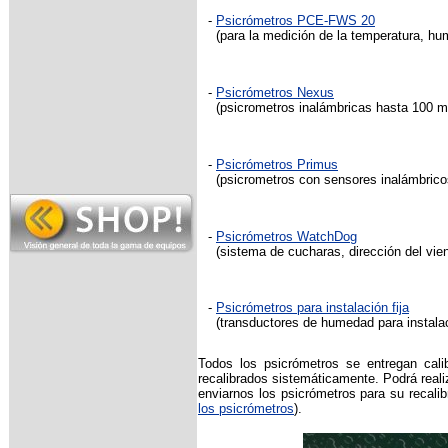
-
Psicrómetros PCE-FWS 20
(para la medición de la temperatura, hum
-
Psicrómetros Nexus
(psicrometros inalámbricas hasta 100 m,
-
Psicrómetros
Primus
(psicrometros con sensores inalámbricos
-
Psicrómetros WatchDog
(sistema de cucharas, dirección del vien
-
Psicrómetros para instalación fija
(transductores de humedad para instalaci
Todos los psicrómetros se entregan cal
recalibrados sistemáticamente. Podrá reali
enviarnos los psicrómetros para su recalib
los psicrómetros
)
.