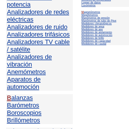
potencia
Logger de datos
Luxómetros
Analizadores de redes
M
agnetómetros
Megóhmetros
eléctricas
Manómetros de presión
Manómetros de tubo de Pitot
Medidores climatológicos
Analizadores de ruido
Medidores de agua
Medidores de aire
Analizadores trifásicos
Medidores de aislamiento
Medidores de automoción
Medidores de brillo
Analizadores TV cable
Medidores de capacidad
Medidores de caudal
/ satélite
Analizadores de
vibración
Anemómetros
Aparatos de
automoción
B
alanzas
Barómetros
Boroscopios
Brillómetros