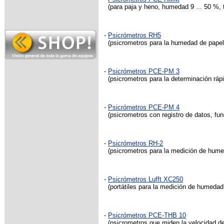
(para paja y heno, humedad 9 ... 50 %, t
-
Psicrómetros RH5
(psicrometros para la humedad de pape
-
Psicrómetros PCE-PM 3
(psicrometros para la determinación rápid
-
Psicrómetros PCE-PM 4
(psicrometros con registro de datos, fu
-
Psicrómetros RH-2
(psicrometros para la medición de humed
-
Psicrómetros Lufft XC250
(portátiles para la medición de humedad
-
Psicrómetros PCE-THB 10
(psicrometros que miden la velocidad de