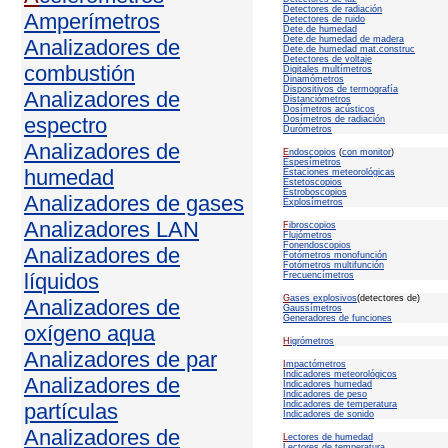
Detectores de radiación
Amperímetros
Detectores de ruido
Dete.de humedad
Dete.de humedad de madera
Analizadores de
Dete.de humedad mat.construc
Detectores de voltaje
combustión
Digitales multímetros
Dinamómetros
Dispositivos de termografía
Analizadores de
Distanciómetros
Dosímetros acústicos
espectro
Dosímetros de radiación
Durómetros
Analizadores de
E
ndoscopios
(
con monitor
)
Espesímetros
humedad
Estaciones meteorológicas
Estetoscopios
Estroboscopios
Analizadores de gases
Explosímetros
Analizadores LAN
F
ibroscopios
Flujómetros
Fonendoscopios
Analizadores de
Fotómetros monofunción
Fotómetros multifunción
líquidos
Frecuencímetros
G
ases explosivos
(detectores de)
Analizadores de
Gaussímetros
Generadores de funciones
oxígeno aqua
H
igrómetros
Analizadores de par
I
mpactómetros
Indicadores meteorológicos
Analizadores de
Indicadores humedad
Indicadores de peso
partículas
Indicadores de temperatura
Indicadores de sonido
Analizadores de
L
ectores de humedad
Lectores de temperatura