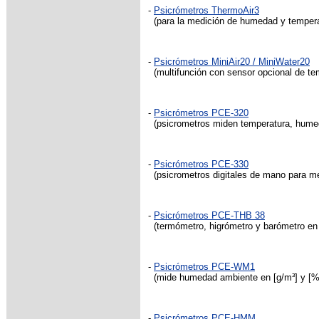
-
Psicrómetros ThermoAir3
(para la medición de humedad y temperatu
-
Psicrómetros MiniAir20 / MiniWater20
(multifunción con sensor opcional de tem
-
Psicrómetros PCE-320
(psicrometros miden temperatura, humed
-
Psicrómetros PCE-330
(psicrometros digitales de mano para me
-
Psicrómetros PCE-THB 38
(termómetro, higrómetro y barómetro en
-
Psicrómetros PCE-WM1
(mide humedad ambiente en [g/m³] y [%],
-
Psicrómetros PCE-HMM