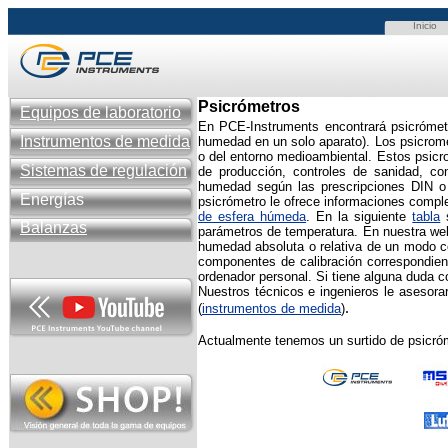
Inicio
Psicrómetros
Equipos de laboratorio
En PCE-Instruments encontrará psicrómet
Instrumentos de medida
humedad en un solo aparato). Los psicrom
o del entorno medioambiental. Estos psicr
Sistemas de regulación
de producción, controles de sanidad, con
humedad según las prescripciones DIN o p
Energías
psicrómetro le ofrece informaciones compl
de esfera húmeda
. En la siguiente
tabla
s
Balanzas
parámetros de temperatura. En nuestra web
humedad absoluta o relativa de un modo có
componentes de calibración correspondien
ordenador personal. Si tiene alguna duda 
Nuestros técnicos e ingenieros le asesora
.
(
instrumentos de medida
)
Actualmente tenemos un surtido de psicróm