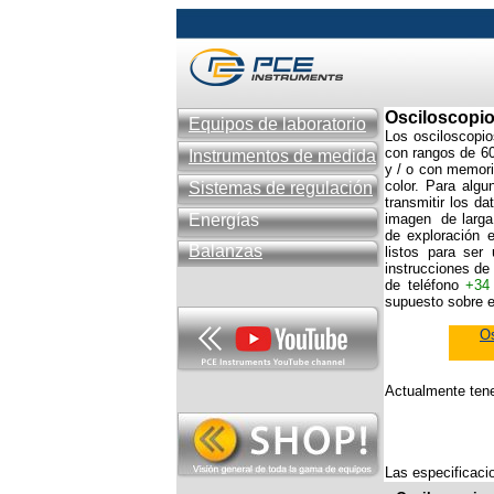
Osciloscopi
Equipos de laboratorio
Los osciloscopio
con rangos de 60
Instrumentos de medida
y / o con memor
color. Para algu
Sistemas de regulación
transmitir los 
Energías
imagen de larga
de exploración 
Balanzas
listos para ser
instrucciones de
de teléfono
+34
supuesto sobre e
Os
Actualmente tene
Las especificacio