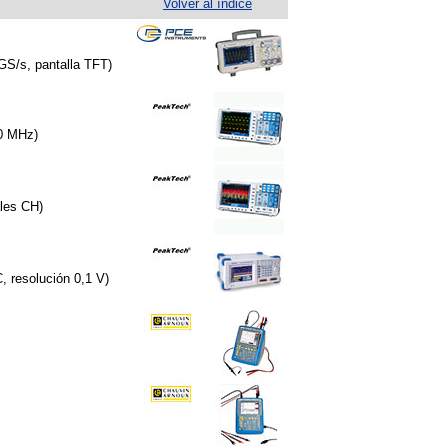
Volver al índice
GS/s, pantalla TFT)
00 MHz)
les CH)
 resolución 0,1 V)