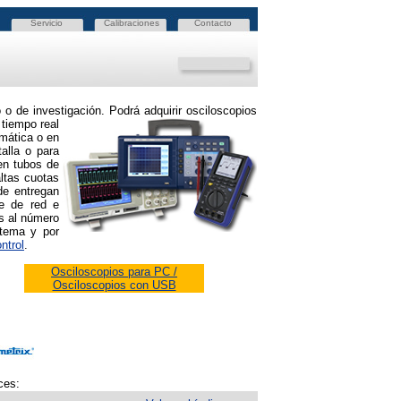
Servicio
Calibraciones
Contacto
o o de investigación. Podrá adquirir osciloscopios
 tiempo real
mática o en
alla o para
en tubos de
ltas cuotas
de entregan
le de red e
os al número
 tema y por
ntrol
.
Osciloscopios para PC /
Osciloscopios con USB
ces: