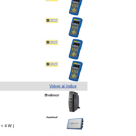
Volver al índice
 < 4 W )