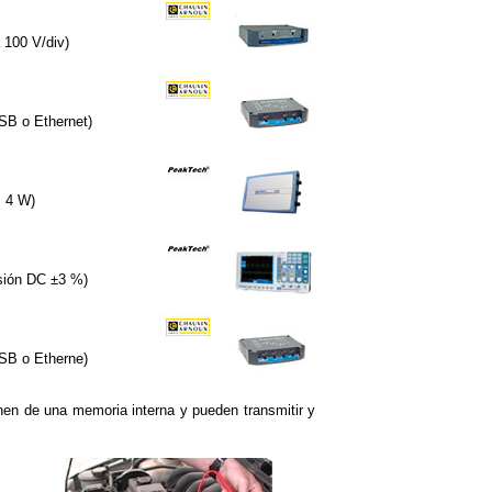
100 V/div)
SB o Ethernet)
< 4 W)
isión DC ±3 %)
USB o Etherne)
nen de una memoria interna y pueden transmitir y