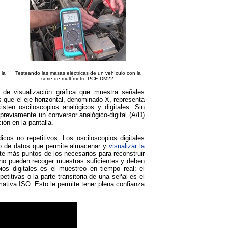
 la
Testeando las masas eléctricas de un vehículo con la
serie de multímetro PCE-DM22.
 de visualización gráfica que muestra señales
as que el eje horizontal, denominado X, representa
ten osciloscopios analógicos y digitales. Sin
 previamente un conversor analógico-digital (A/D)
ón en la pantalla.
icos no repetitivos. Los osciloscopios digitales
so de datos que permite almacenar y
visualizar la
nte más puntos de los necesarios para reconstruir
s no pueden recoger muestras suficientes y deben
os digitales es el muestreo en tiempo real: el
etitivas o la parte transitoria de una señal es el
ativa ISO. Esto le permite tener plena confianza