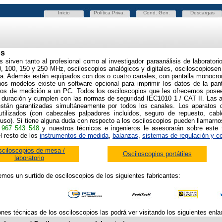
Inicio
Política Priva.
Cond. Gen.
Descargas
os
s sirven tanto al profesional como al investigador paraanálisis de laboratori
, 100, 150 y 250 MHz, osciloscopios analógicos y digitales, osciloscopios
en
ia. Además están equipados con dos o cuatro canales, con pantalla monocro
nos modelos existe un software opcional para imprimir los datos de la pant
datos de medición a un PC. Todos los osciloscopios que les ofrecemos pose
 duración y cumplen con las normas de seguridad IEC1010 1 / CAT II. Las a
están garantizadas simultáneamente por todos los canales. Los aparatos 
 utilizados (con cabezales palpadores incluidos, seguro de repuesto, cab
 uso). Si tiene alguna duda con respecto a los osciloscopios pueden llamarn
 967 543 548
y nuestros técnicos e ingenieros le asesorarán sobre este
l resto de los
instrumentos de medida
,
balanzas
,
sistemas de regulación y co
ciloscopios de mesa /
Osciloscopios portátiles
laboratorio
mos un surtido de osciloscopios de los siguientes fabricantes:
nes técnicas de los osciloscopios las podrá ver visitando los siguientes enla