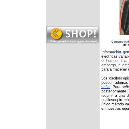
Comprobación
de o
Información gen
eléctricas varia
el tiempo. Las
embargo, nuestra
para almacenar d
Los osciloscopio
poseen además d
señal
. Para seña
posteriormente l
recurrir a una 
osciloscopio reú
único método val
en nuestros equ