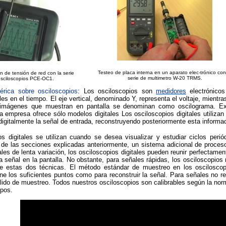
Testeo de placa interna en un aparato elec-trónico con
 de tensión de red con la serie
serie de multimetro W-20 TRMS.
sciloscopios PCE-OC1.
érica sobre osciloscopios
: Los osciloscopios son
medidores
electrónicos
bles en el tiempo. El eje vertical, denominado Y, representa el voltaje, mientr
 imágenes que muestran en pantalla se denominan como oscilograma. Exis
 empresa ofrece sólo modelos digitales Los osciloscopios digitales utilizan
igitalmente la señal de entrada, reconstruyendo posteriormente esta informaci
s digitales se utilizan cuando se desea visualizar y estudiar ciclos periód
e las secciones explicadas anteriormente, un sistema adicional de proce
les de lenta variación, los osciloscopios digitales pueden reunir perfectame
a señal en la pantalla. No obstante, para señales rápidas, los osciloscopio
de estas dos técnicas. El método estándar de muestreo en los osciloscopi
ne los suficientes puntos como para reconstruir la señal. Para señales no rep
ido de muestreo. Todos nuestros osciloscopios son calibrables según la norm
ipos.