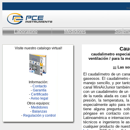
Ini
Laboratorio
Medidores
Sistem
Caud
Visite nuestro catalogo virtual!
caudalimetro especial
ventilación / para la m
¡¡¡ Las s
El caudalímetro de un canal
gaseosos. El caudalimetro 
Información:
manejo sencillo, y por tant
-
Contacto
canal MiniAirJunior también 
-
Garantía
con un caudalimetro de un 
-
Certificado
de la rueda alada es casi l
-
Aviso legal
presión, la temperatura, 
Otros equipos:
especialmente apto para me
-
Medidores
tiene alguna pregunta sob
-
Balanzas
póngase en contacto con
-
Regulación y control
Latinoamérica e internacio
técnicos e ingenieros le 
cualquier producto de nues