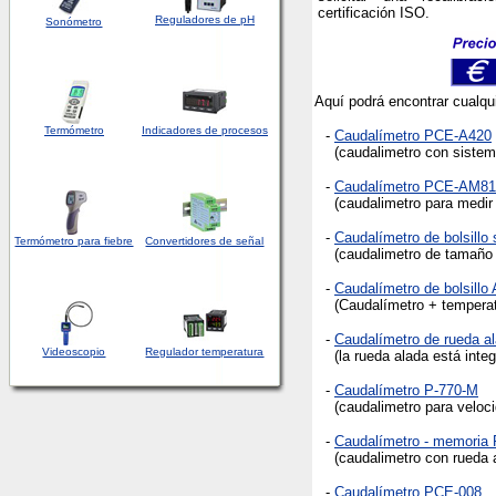
certificación ISO.
Reguladores de pH
Sonómetro
Aquí podrá encontrar cualqui
Termómetro
Indicadores de procesos
-
Caudalímetro PCE-A420
(caudalimetro con sistema
-
Caudalímetro PCE-AM81
(caudalimetro para medir d
-
Caudalímetro de bolsillo
Termómetro para fiebre
Convertidores de señal
(caudalimetro de tamaño de
-
Caudalímetro de bolsill
(Caudalímetro + temperat
-
Caudalímetro de rueda a
Videoscopio
Regulador temperatura
(la rueda alada está integ
-
Caudalímetro P-770-M
(caudalimetro para veloci
-
Caudalímetro - memoria
(caudalimetro con rueda 
-
Caudalímetro PCE-008