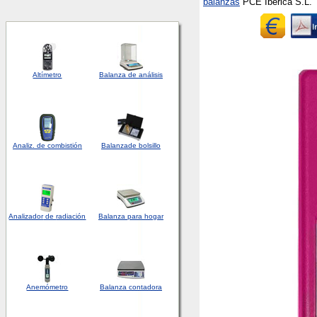
balanzas
PCE Ibérica S.L.
Altímetro
Balanza de análisis
Analiz. de combistión
Balanza
de bolsillo
Analizador
de
radiación
Balanza para hogar
Anemómetro
Balanza contadora