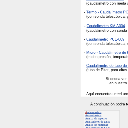
(caudalimetro con rueda a
-
Termo - Caudalímetro P
(con sonda telescópica, p
-
Caudalímetro
KM A004
(caudalimetro con sonda t
-
Caudalímetro PCE-009
(con sonda telescópica, m
-
Micro - Caudalímetro de 
(miden presión, temperat
-
Caudalímetro de tubo de
(tubo de Pitot, para altas
Si desea ver 
en nuestro
Aquí encuentra usted un
A continuación podrá t
A
celerómetros
Amperímetros
Analiz. de espectro
A
nalizadores de gases
Analiz. de humedad
Analizadores de LAN