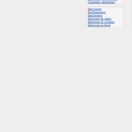
Controlad. temperatura
D
ata logger
D
ecibelímetros
Densímetros
Detectores de cables
Detectores de corriente
Detectores de fugas