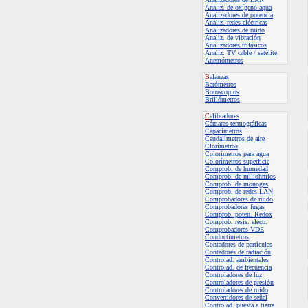
Analiz. de oxígeno aqua
Analizadores de potencia
Analiz. redes eléctricas
Analizadores de ruido
Analiz. de vibración
Analizadores trifásicos
Analiz. TV cable / satélite
Anemómetros
B
alanzas
B
arómetros
Boroscopios
Brillómetros
C
alibradores
C
ámaras termográficas
Capacímetros
C
audalímetros de aire
Clorímetros
Colorímetros para agua
Colorímetros
superficie
Comprob. de humedad
Comprob. de miliohmios
Comprob. de monogas
Comprob. de redes LAN
Comprobadores de ruido
Comprobadores fugas
Comprob. poten. Redox
Comprob. resis. eléctr.
Comprobadores VDE
Conductímetros
Contadores de partículas
Contadores de radiación
Controlad. ambientales
Controlad. de frecuencia
Controladores de luz
Controladores de presión
Controladores de ruido
Convertidores de señal
Controlad. puesta a tierra