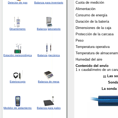
Cuota de medición
Detector
de
gas
Balanza para inventario
Alimentación
Consumo de energía
Duración de la batería
Dimensiones de la caja
Dinamómetro
Balanza
laboratorio
Protección de la carcasa
Peso
Temperatura operativa
Temperatura de almacenam
Estación meteorológica
Balanza
mecánica
Humedad del aire
Contenido del envío
1 x caudalímetro de un cana
¡¡¡ Las s
Estetoscopio
Balanza de mesa
Sonda
La sonda 
Medidor de aislamiento
Balanza para pales