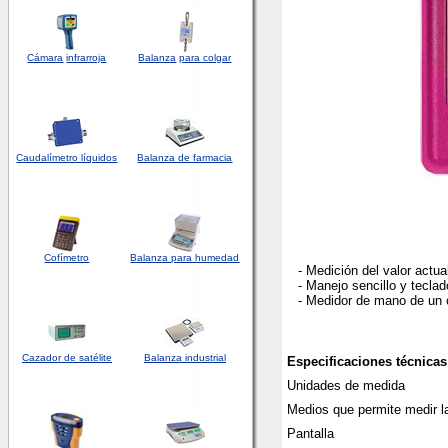
Cámara
infrarroja
Balanza
para colgar
Caudalímetro líquidos
Balanza de farmacia
Cofímetro
Balanza para humedad
- Medición del valor actua
- Manejo sencillo y teclad
- Medidor de mano de un 
Cazador de satélite
Balanza industrial
Especificaciones técnicas
Unidades de medida
Medios que permite medir l
Pantalla