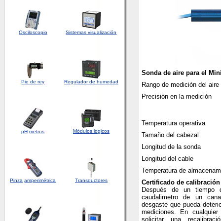
Osciloscopio
Sistemas visualización
Sonda de aire para el Min
Pie de rey
Regulador de humedad
Rango de medición del aire
Precisión en la medición
Temperatura operativa
Módulos lógicos
pH
metros
Tamaño del cabezal
Longitud de la sonda
Longitud del cable
Temperatura de almacenam
Pinza
amperimétrica
Transductores
Certificado de calibració
Después de un tiempo d
caudalimetro de un cana
desgaste que pueda deterior
mediciones. En cualquie
solicitar una recalibrac