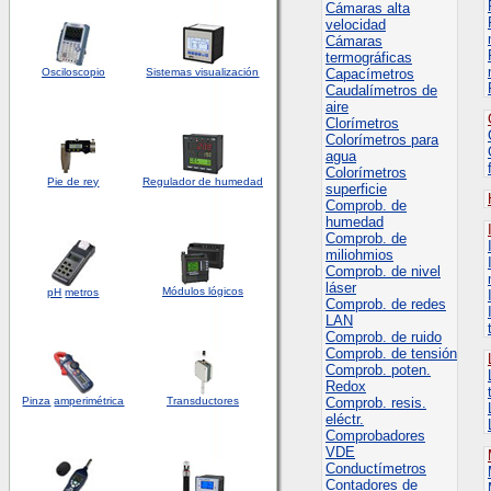
Cámaras alta
velocidad
Cámaras
termográficas
Osciloscopio
Sistemas visualización
Capacímetros
Caudalímetros de
aire
Clorímetros
Colorímetros para
agua
Colorímetros
Pie de rey
Regulador de humedad
superficie
Comprob. de
humedad
Comprob. de
miliohmios
Comprob. de nivel
láser
Módulos lógicos
pH
metros
Comprob. de redes
LAN
Comprob. de ruido
Comprob. de tensión
Comprob. poten.
Redox
Pinza
amperimétrica
Transductores
Comprob. resis.
eléctr.
Comprobadores
VDE
Conductímetros
Contadores de