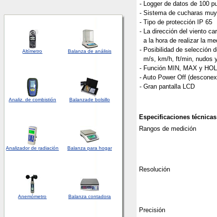
- Logger de datos de 100 p
- Sistema de cucharas muy
- Tipo de protección IP 65
- La dirección del viento ca
a la hora de realizar la me
- Posibilidad de selección 
Altímetro
Balanza de análisis
m/s, km/h, ft/min, nudos y
- Función MIN, MAX y HO
- Auto Power Off (desconex
- Gran pantalla LCD
Analiz. de combistión
Balanza
de bolsillo
Especificaciones técnicas
Rangos de medición
Analizador
de
radiación
Balanza para hogar
Resolución
Anemómetro
Balanza contadora
Precisión