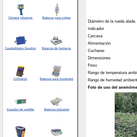
Cámara
infrarroja
Balanza
para colgar
Diámetro de la rueda alada
Indicador
Carcasa
Alimentación
Caudalímetro líquidos
Balanza de farmacia
Cucharas
Dimensiones
Peso
Rango de temperatura ambi
Cofímetro
Balanza para humedad
Rango de humedad ambien
Foto de uso del anemóme
Cazador de satélite
Balanza industrial