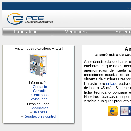
Ini
Laboratorio
Medidores
Sistem
An
Visite nuestro catalogo virtual!
anemómetro de cucha
Anemómetro de cucharas en
cucharas es que no es neces
anemómetros de rueda al
mediciones exactas si se s
sistema de cucharas respon
Información:
En este otro
enlace
podrá e
-
Contacto
de hasta 45 m/s. Si tiene 
-
Garantía
ficha técnica o póngase 
-
Certificado
Nuestros técnicos e ingen
-
Aviso legal
y sobre cualquier producto
Otros equipos:
-
Medidores
-
Balanzas
-
Regulación y control