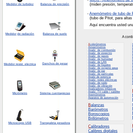
(miden presión, temperat
Medidor de turbidez
Balanza de precisión
-
Anemómetro de tubo de 
(tubo de Pitot, para altas
Aquí encuentra usted un
Medidor
de radiación
Balanza de suelo
A cont
A
celerómetros
Amperímetros
Analiz. de combustión
Analiz. de espectro
Analiz. de gases
Analiz. de humedad
Analiz. de LAN
Ganchos de pesar
Medidor
resist. electrica
Analiz. de líquidos
Analiz. de oxígeno aqua
Analiz. de par
Analiz. de partículas
Analiz.de potencia
Analiz. redes eléctricas
Analiz. de ruido
Analiz. de vibración
Analizadores trifásicos
Analiz. TV cable / satélite
Micrómetro
Sistema cuentapiezas
Anemómetros
Aparatos de automoción
B
alanzas
Barómetros
Boroscopios
Brillómetros
Microscopio USB
Transpaleta pesadora
C
alibradores
Calibres digitales