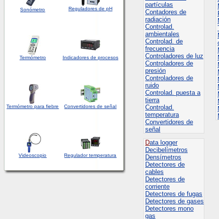
partículas
Reguladores de pH
Sonómetro
Contadores de
radiación
Controlad.
ambientales
Controlad. de
frecuencia
Controladores de luz
Termómetro
Indicadores de procesos
Controladores de
presión
Controladores de
ruido
Controlad. puesta a
tierra
Termómetro para fiebre
Convertidores de señal
Controlad.
temperatura
Convertidores de
señal
D
ata logger
Decibelímetros
Videoscopio
Regulador temperatura
Densímetros
Detectores de
cables
Detectores de
corriente
Detectores de fugas
Detectores de gases
Detectores mono
gas