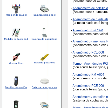
(Anemometro de tamaño de 
-
Anemometro de bolsillo
(Anemómetro + temperatu
Medidor de caudal
Balanza para papel
-
Anemometro de rueda ala
(la rueda alada está integ
-
Anemómetro P-770-M
(Anemometro para velocid
Medidor
de humedad
Balanza de paquetería
-
Anemómetro - memoria 
(Anemometro con rueda al
-
Anemómetro PCE-008
(Anemómetro con rueda al
Balanza pesa-ejes
Medidor láser
-
Termo - Anemómetro PC
(con sonda telescópica, p
-
Anemómetro
KM A004
(anemómetro con sonda té
-
Anemómetro PCE-009
Medidor de presión
Balanza pesa persona
(con sonda telescópica, m
-
Anemómetro / estación 
(sistema de cucharas, dir
-
Micro - Anemómetro de t