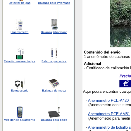
Detector
de
gas
Balanza para inventario
Dinamómetro
Balanza
laboratorio
Contenido del envío
1 anemómetro de cucharas P
Estación meteorológica
Balanza
mecánica
Adicional
- Certificado de calibración
Estetoscopio
Balanza de mesa
Aquí podrá encontrar cualqu
-
Anemómetro PCE-A420
(Anemometro con sistemas
-
Anemómetro PCE-AM81
(Anemometro para medir de
Medidor de aislamiento
Balanza para pales
-
Anemómetro de bolsillo 