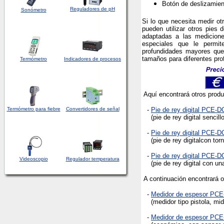
Botón de deslizamien
Reguladores de pH
Sonómetro
Si lo que necesita medir o
pueden utilizar otros pies
adaptadas a las medicione
especiales que le permi
profundidades mayores que 
tamaños para diferentes pro
Termómetro
Indicadores de procesos
Aquí encontrará otros produc
Termómetro para fiebre
Convertidores de señal
-
Pie de rey digital PCE-
(pie de rey digital sencill
-
Pie de rey digital PCE-
(pie de rey digitalcon torn
-
Pie de rey digital PCE-
Videoscopio
Regulador temperatura
(pie de rey digital con una
A continuación encontrará o
-
Medidor de espesor PCE
(medidor tipo pistola, mid
-
Medidor de espesor
PCE