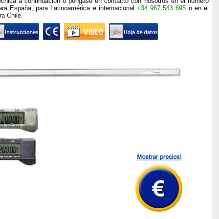
écnica a continuación o p
óngase en contacto con nosotros
en el número
ra España, para Latinoamérica e internacional
+34 967 543 695
o en el
a Chile.