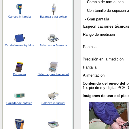
- Cambio de mm a inch
- Con tornillo de sujeción a
Cámara
infrarroja
Balanza
para colgar
- Gran pantalla
Especificaciones técnicas
Rango de medición
Caudalímetro líquidos
Balanza de farmacia
Pantalla
Precisión en la medición
Pantalla
Cofímetro
Balanza para humedad
Alimentación
Contenido del envío del p
1 x pie de rey digital PCE
Imágenes de uso del pie 
Cazador de satélite
Balanza industrial