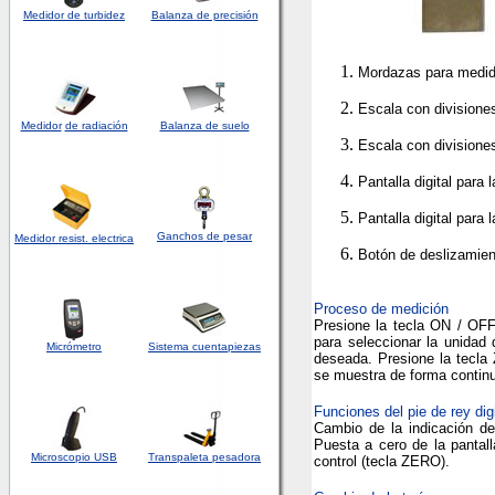
Medidor de turbidez
Balanza de precisión
Mordazas para medid
Escala con divisione
Medidor
de radiación
Balanza de suelo
Escala con divisione
Pantalla digital para 
Pantalla digital para 
Ganchos de pesar
Medidor
resist. electrica
Botón de deslizamien
Proceso de medición
Presione la tecla ON / OFF
para seleccionar la unidad
Micrómetro
Sistema cuentapiezas
deseada. Presione la tecla
se muestra de forma continua
Funciones del pie de rey digi
Cambio de la indicación de
Puesta a cero de la pantall
Microscopio USB
Transpaleta pesadora
control (tecla ZERO).