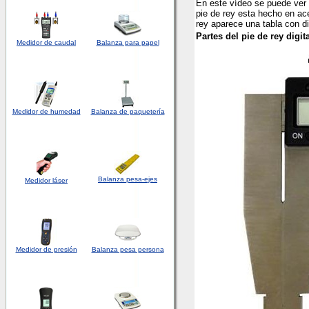
En este vídeo se puede ver 
pie de rey esta hecho en acer
rey aparece una tabla con d
Partes del pie de rey dig
Medidor de caudal
Balanza para papel
Medidor
de humedad
Balanza de paquetería
Balanza pesa-ejes
Medidor láser
Medidor de presión
Balanza pesa persona