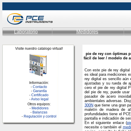
Laboratorio
Medidores
Visite nuestro catalogo virtual!
pie de rey con óptimas p
fácil de leer / modelo de 
Con este pie de rey digit
es ideal para mediciones ex
rey digital es sencillo aú
Información:
ajustadas y su rueda de aj
-
Contacto
cero el pie de rey digital
-
Garantía
del pie de rey, puede usar
-
Certificado
pasador de acero inoxida
-
Aviso legal
ambientales adversas. Dis
Otros equipos:
300N
que tiene una gran pan
-
Medidores
maletín de madera de al
-
Balanzas
profundidades tiene el PC
-
Regulación y control
pantalla e indicadión de sei
En el siguiente enlace (
pi
necesite o también el
medi