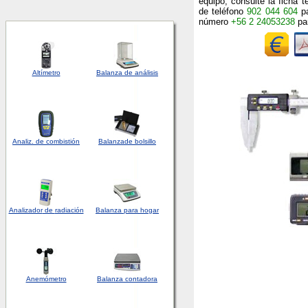
equipo, consulte la ficha t
de teléfono
902 044 604
pa
número
+56 2 24053238
par
Altímetro
Balanza de análisis
Analiz. de combistión
Balanza
de bolsillo
Analizador
de
radiación
Balanza para hogar
Anemómetro
Balanza contadora