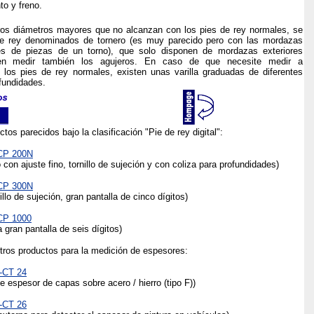
to y freno.
tros diámetros mayores que no alcanzan con los pies de rey normales, se
 de rey denominados de tornero (es muy parecido pero con las mordazas
s de piezas de un torno), que solo disponen de mordazas exteriores
ten medir también los agujeros. En caso de que necesite medir a
los pies de rey normales, existen unas varilla graduadas de diferentes
fundidades.
tos parecidos bajo la clasificación "Pie de rey digital":
DCP 200N
o con ajuste fino, tornillo de sujeción y con coliza para profundidades)
DCP 300N
illo de sujeción, gran pantalla de cinco dígitos)
DCP 1000
 gran pantalla de seis dígitos)
tros productos para la medición de espesores:
-CT 24
e espesor de capas sobre acero / hierro (tipo F))
-CT 26