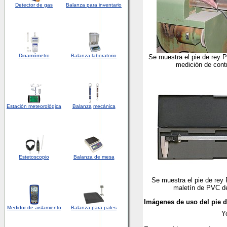
Detector
de
gas
Balanza para inventario
Dinamómetro
Balanza
laboratorio
Se muestra el pie de rey
medición de contr
Estación meteorológica
Balanza
mecánica
Estetoscopio
Balanza de mesa
Se muestra el pie de re
maletín de PVC de
Imágenes de uso del pie de
Medidor de aislamiento
Balanza para pales
Y