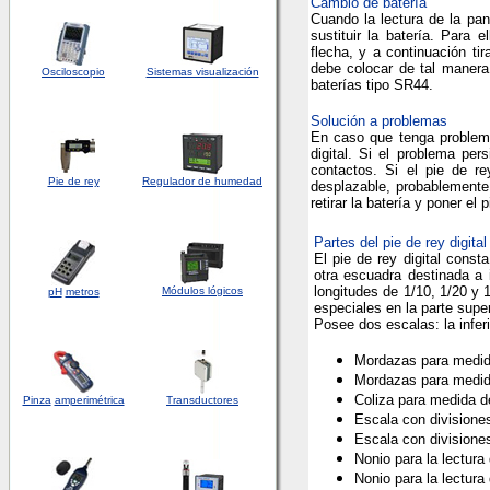
Cambio de batería
Cuando la lectura de la pan
sustituir la batería. Para
flecha, y a continuación tir
debe colocar de tal manera 
Osciloscopio
Sistemas visualización
baterías tipo SR44.
Solución a problemas
En caso que tenga problemas
digital. Si el problema per
contactos. Si el pie de r
Pie de rey
Regulador de humedad
desplazable, probablemente
retirar la batería y poner el p
Partes del pie de rey digital
El pie de rey digital cons
otra escuadra destinada a i
longitudes de 1/10, 1/20 y 1
Módulos lógicos
pH
metros
especiales en la parte supe
Posee dos escalas: la inferi
Mordazas para medid
Mordazas para medid
Coliza para medida d
Pinza
amperimétrica
Transductores
Escala con divisione
Escala con divisione
Nonio para la lectura
Nonio para la lectura