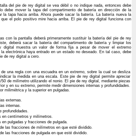
talla del pie de rey digital se vea débil o no indique nada, entonces debe
 ello debe mover la tapa del compartimento de batería en dirección de la
ar la tapa hacia arriba. Ahora puede sacar la batería. La batería nueva la
que el polo positivo mire hacia arriba. El pie de rey digital funciona con
 con la pantalla deberá primeramente sustituir la batería del pie de rey
siste, deberá sacar la batería del compartimento de batería y limpiar los
ey digital muestra un valor de forma fija a pesar de mover el extremo
 la electrónica haya entrado en un estado no deseado. En tal caso, debe
ie de rey digital a cero.
ta de una regla con una escuadra en un extremo, sobre la cual se desliza
ndicar la medida en una escala. Este pie de rey digital permite apreciar
/50 de milímetro utilizando el nonio. El pie de rey digital, mediante piezas
rior y en su extremo, permite medir dimensiones internas y profundidades.
or milimétrica y la superior en pulgadas.
as externas.
as internas.
e profundidades.
s en centímetros y milímetros.
s en pulgadas y fracciones de pulgada.
 de las fracciones de milímetros en que esté dividido.
 de las fracciones de pulgada en que esté dividido.