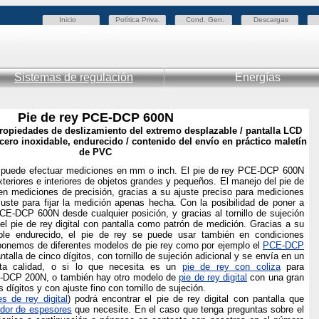
Inicio
Política Priva.
Cond. Gen.
Descargas
Sistemas de regulación
Energías
Pie de rey PCE-DCP 600N
ropiedades de deslizamiento del extremo desplazable / pantalla LCD
acero inoxidable, endurecido / contenido del envío en práctico maletín
de PVC
al puede efectuar mediciones en mm o inch. El pie de rey PCE-DCP 600N
teriores e interiores de objetos grandes y pequeños. El manejo del pie de
n en mediciones de precisión, gracias a su ajuste preciso para mediciones
uste para fijar la medición apenas hecha. Con la posibilidad de poner a
 PCE-DCP 600N desde cualquier posición, y gracias al tornillo de sujeción
 el pie de rey digital con pantalla como patrón de medición. Gracias a su
ble endurecido, el pie de rey se puede usar también en condiciones
ponemos de diferentes modelos de pie rey como por ejemplo el
PCE-DCP
talla de cinco dígitos, con tornillo de sujeción adicional y se envía en un
ta calidad, o si lo que necesita es un
pie de rey con coliza
para
E-DCP 200N, o también hay otro modelo de
pie de rey digital
con una gran
s dígitos y con ajuste fino con tornillo de sujeción.
es de rey digital
) podrá encontrar el pie de rey digital con pantalla que
dor de espesores
que necesite.
En el caso que tenga preguntas sobre el