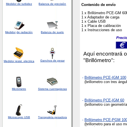
Medidor de turbidez
Balanza de precisión
Contenido de envío
1 x Brillómetro PCE-GM 60
1 x Adaptador de carga
1 x Cable USB
1 x Placa de calibración
1 x Instrucciones de uso
Medidor
de radiación
Balanza de suelo
Aquí encontrará ot
"Brillómetro":
Ganchos de pesar
Medidor
resist. electrica
-
Brillómetro PCE-IGM 100
(brillometro con tres ángu
Micrómetro
Sistema cuentapiezas
-
Brillómetro PCE-IGM 60
(brillometro con geometría
Microscopio USB
Transpaleta pesadora
-
Brillómetro PCE-PGM 10
(brillometro para el uso m