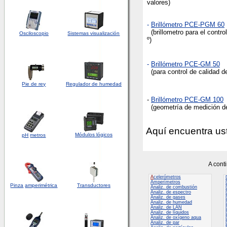
valores)
-
Brillómetro PCE-PGM 60
(brillometro para el contro
Osciloscopio
Sistemas visualización
º)
-
Brillómetro PCE-GM 50
(para control de calidad de
Pie de rey
Regulador de humedad
-
Brillómetro PCE-GM 100
(geometría de medición de 
Aquí encuentra us
Módulos lógicos
pH
metros
A cont
A
celerómetros
Amperímetros
Pinza
amperimétrica
Transductores
Analiz. de combustión
Analiz. de espectro
Analiz. de gases
Analiz. de humedad
Analiz. de LAN
Analiz. de líquidos
Analiz. de oxígeno aqua
Analiz. de par