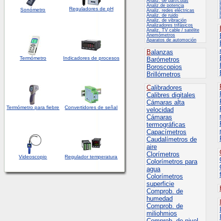
Analiz. de partículas
Analiz.de potencia
Reguladores de pH
Sonómetro
Analiz. redes eléctricas
Analiz. de ruido
Analiz. de vibración
Analizadores trifásicos
Analiz. TV cable / satélite
Anemómetros
Aparatos de automoción
B
alanzas
Termómetro
Indicadores de procesos
Barómetros
Boroscopios
Brillómetros
C
alibradores
Calibres digitales
Cámaras alta
Termómetro para fiebre
Convertidores de señal
velocidad
Cámaras
termográficas
Capacímetros
Caudalímetros de
aire
Clorímetros
Videoscopio
Regulador temperatura
Colorímetros para
agua
Colorímetros
superficie
Comprob. de
humedad
Comprob. de
miliohmios
Comprob. de nivel