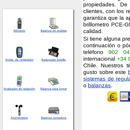
propiedades. De
clientes, con los 
garantiza que la a
brillometro PCE-G
calidad.
Altímetro
Balanza de análisis
Si tiene alguna pre
continuación o pó
teléfono
902 04
internacional
+34 
Analiz. de combistión
Balanza
de bolsillo
Chile. Nuestros 
gusto sobre este
sistemas de regula
o
balanzas
.
Analizador
de
radiación
Balanza para hogar
Anemómetro
Balanza contadora