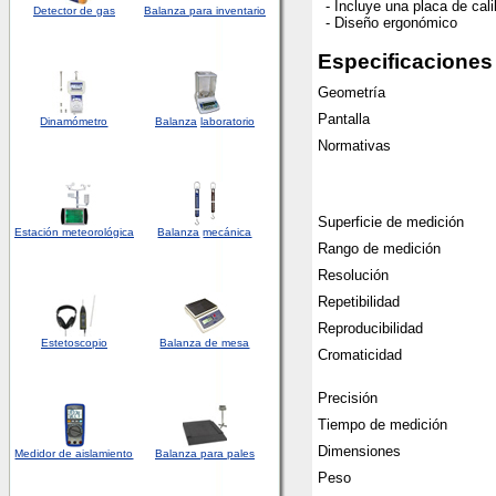
- Incluye una placa de cal
Detector
de
gas
Balanza para inventario
- Diseño ergonómico
Especificaciones
Geometría
Pantalla
Dinamómetro
Balanza
laboratorio
Normativas
Superficie de medición
Estación meteorológica
Balanza
mecánica
Rango de medición
Resolución
Repetibilidad
Reproducibilidad
Estetoscopio
Balanza de mesa
Cromaticidad
Precisión
Tiempo de medición
Dimensiones
Medidor de aislamiento
Balanza para pales
Peso