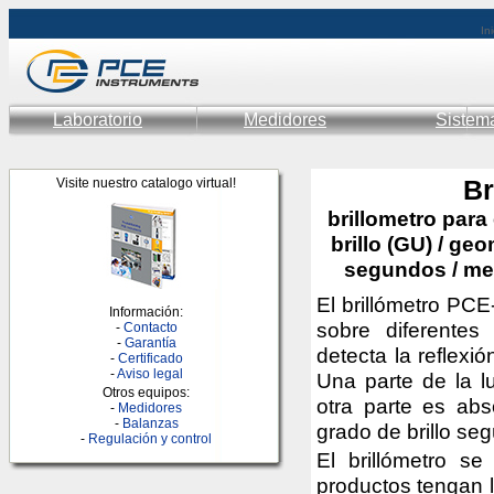
Ini
Laboratorio
Medidores
Sistem
Br
Visite nuestro catalogo virtual!
brillometro para
brillo (GU) / geo
segundos / me
El brillómetro PCE
Información:
sobre diferentes 
-
Contacto
-
Garantía
detecta la reflexió
-
Certificado
-
Aviso legal
Una parte de la lu
Otros equipos:
otra parte es abso
-
Medidores
-
Balanzas
grado de brillo seg
-
Regulación y control
El brillómetro s
productos tengan l