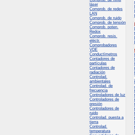
láser
Comprob. de redes
LAN
Comprob. de ruido
Comprob. de tensión
Comprob. poten.
Redox
Comprob. resis.
eléctr.
Comprobadores
VDE
Conductímetros
Contadores de
partículas
Contadores de
radiación
Controlad.
ambientales
Controlad. de
frecuencia
Controladores de luz
Controladores de
presión
Controladores de
ruido
Controlad. puesta a
tierra
Controlad.
temperatura