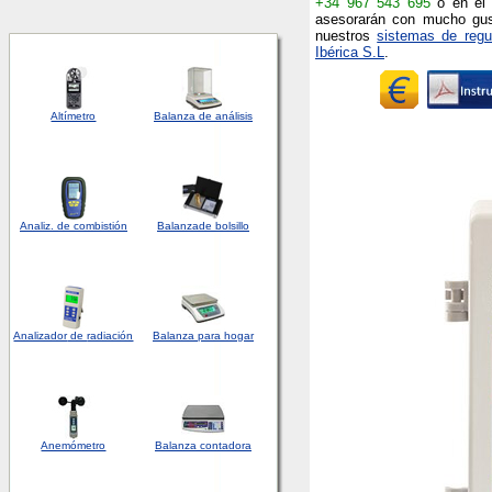
+34 967 543 695
o en el
asesorarán con mucho gust
nuestros
sistemas de regul
Ibérica S.L
.
Altímetro
Balanza de análisis
Analiz. de combistión
Balanza
de bolsillo
Analizador
de
radiación
Balanza para hogar
Anemómetro
Balanza contadora