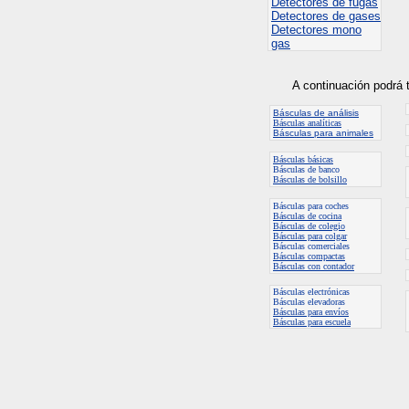
Detectores de fugas
Detectores de gases
Detectores mono
gas
A continuación podrá 
Básculas de análisis
Básculas analíticas
Básculas para animales
Básculas básicas
Básculas de banco
Básculas de bolsillo
Básculas para coches
Básculas de cocina
Básculas de colegio
Básculas para colgar
Básculas
comerciales
Básculas compactas
Básculas con contador
Básculas electrónicas
Básculas elevadoras
Básculas para envíos
Básculas para escuela