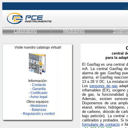
Ini
Laboratorio
Medidores
Sistem
Visite nuestro catalogo virtual!
central d
para la adap
El Gasflag es una central 
mA. La central Gasflag di
alarma de gas Gasflag pue
alarma, el Gasflag reaccio
Información:
13 a 28 V DC. La instalaci
-
Contacto
Los
sensores de gas
adapt
-
Garantía
inflamables (EX), oxígeno
-
Certificado
de gas, la funcionalidad (
-
Aviso legal
Además, existen sensores
Otros equipos:
Disponemos de una amplia
-
Medidores
etanol, etileno, hidrógeno,
-
Balanzas
de carbono, dióxido de carb
-
Regulación y control
bajo petición). La centra
calibrados y probados. Si t
formulario de contacto
o ll