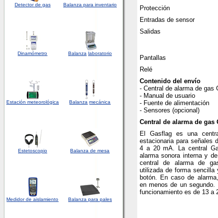
Detector
de
gas
Balanza para inventario
Protección
Entradas de sensor
Salidas
Dinamómetro
Balanza
laboratorio
Pantallas
Relé
Contenido del envío
- Central de alarma de gas 
- Manual de usuario
Estación meteorológica
Balanza
mecánica
- Fuente de alimentación
- Sensores (opcional)
Central de alarma de gas 
El Gasflag es una centr
estacionaria para señales 
4 a 20 mA. La central Ga
Estetoscopio
Balanza de mesa
alarma sonora interna y de
central de alarma de ga
utilizada de forma sencill
botón. En caso de alarma,
en menos de un segundo. L
funcionamiento es de 13 a 
Medidor de aislamiento
Balanza para pales