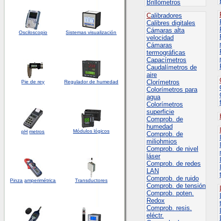
Brillómetros
C
alibradores
Calibres digitales
Cámaras alta
Osciloscopio
Sistemas visualización
velocidad
Cámaras
termográficas
Capacímetros
Caudalímetros de
aire
Clorímetros
Pie de rey
Regulador de humedad
Colorímetros para
agua
Colorímetros
superficie
Comprob. de
humedad
Módulos lógicos
pH
metros
Comprob. de
miliohmios
Comprob. de nivel
láser
Comprob. de redes
LAN
Comprob. de ruido
Pinza
amperimétrica
Transductores
Comprob. de tensión
Comprob. poten.
Redox
Comprob. resis.
eléctr.