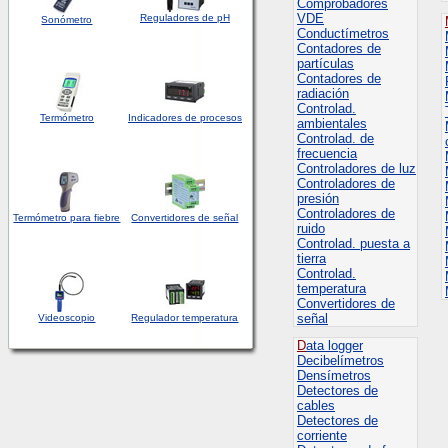
Comprobadores
VDE
Reguladores de pH
Sonómetro
Conductímetros
Contadores de
partículas
Contadores de
radiación
Controlad.
Termómetro
Indicadores de procesos
ambientales
Controlad. de
frecuencia
Controladores de luz
Controladores de
presión
Controladores de
Termómetro para fiebre
Convertidores de señal
ruido
Controlad. puesta a
tierra
Controlad.
temperatura
Convertidores de
señal
Videoscopio
Regulador temperatura
D
ata logger
Decibelímetros
Densímetros
Detectores de
cables
Detectores de
corriente