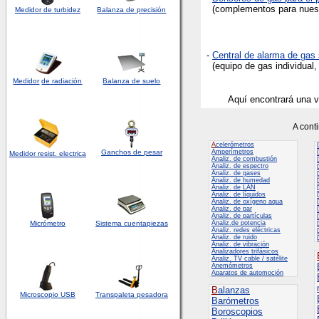
(complementos para nuestr
Medidor de turbidez
Balanza de precisión
-
Central de alarma de gas
(equipo de gas individual,
Medidor
de radiación
Balanza de suelo
Aquí encontrará una v
A cont
A
celerómetros
Ganchos de pesar
Amperímetros
Medidor
resist. electrica
Analiz. de combustión
Analiz. de espectro
Analiz. de gases
Analiz. de humedad
Analiz. de LAN
Analiz. de líquidos
Analiz. de oxígeno aqua
Analiz. de par
Analiz. de partículas
Micrómetro
Sistema cuentapiezas
Analiz.de potencia
Analiz. redes eléctricas
Analiz. de ruido
Analiz. de vibración
Analizadores trifásicos
Analiz. TV cable / satélite
Anemómetros
Aparatos de automoción
B
alanzas
Microscopio USB
Transpaleta pesadora
Barómetros
Boroscopios