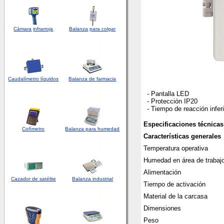
Cámara
infrarroja
Balanza
para colgar
Caudalímetro líquidos
Balanza de farmacia
- Pantalla LED
- Protección IP20
- Tiempo de reacción infer
Especificaciones técnicas
Cofímetro
Balanza para humedad
Características generales
Temperatura operativa
Humedad en área de trabaj
Alimentación
Cazador de satélite
Balanza industrial
Tiempo de activación
Material de la carcasa
Dimensiones
Peso