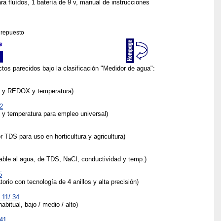
a fluídos, 1 batería de 9 v, manual de instrucciones
 repuesto
tos parecidos bajo la clasificación "Medidor de agua":
H y REDOX y temperatura)
2
 y temperatura para empleo universal)
TDS para uso en horticultura y agricultura)
le al agua, de TDS, NaCI, conductividad y temp.)
5
rio con tecnología de 4 anillos y alta precisión)
 11/ 34
bitual, bajo / medio / alto)
41