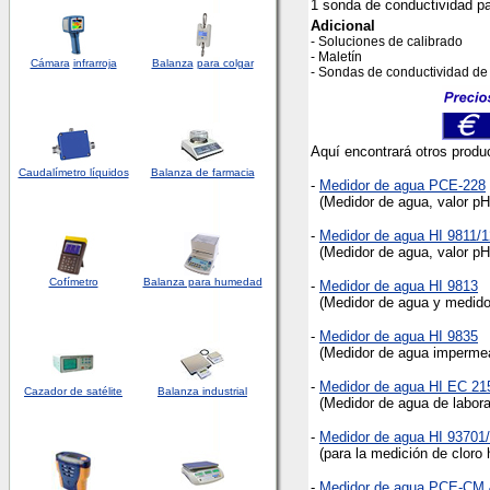
1 sonda de conductividad par
Adicional
- Soluciones de calibrado
- Maletín
Cámara
infrarroja
Balanza
para colgar
-
Sondas de conductividad de
Aquí encontrará otros produc
Caudalímetro líquidos
Balanza de farmacia
-
Medidor de agua PCE-228
(Medidor de agua, valor p
-
Medidor de agua HI 9811/1
(Medidor de agua, valor pH
Cofímetro
Balanza para humedad
-
Medidor de agua HI 9813
(Medidor de agua y medidor 
-
Medidor de agua HI 9835
(Medidor de agua impermeab
-
Medidor de agua HI EC 21
Cazador de satélite
Balanza industrial
(Medidor de agua de laborato
-
Medidor de agua HI 93701/
(para la medición de cloro ha
-
Medidor de agua PCE-CM 