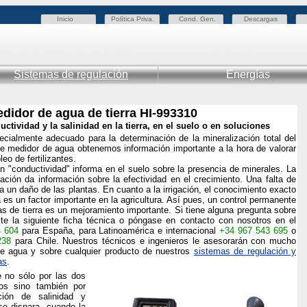
Inicio
Política Priva.
Cond. Gen.
Descargas
Sistemas de regulación
Energías
didor de agua de tierra HI-993310
ctividad y la salinidad en la tierra, en el suelo o en soluciones
cialmente adecuado para la determinación de la mineralización total del
ste medidor de agua obtenemos información importante a la hora de valorar
leo de fertilizantes.
 "conductividad" informa en el suelo sobre la presencia de minerales. La
zación da información sobre la efectividad en el crecimiento. Una falta de
 un daño de las plantas. En cuanto a la irrigación, el conocimiento exacto
 es un factor importante en la agricultura. Así pues, un control permanente
s de tierra es un mejoramiento importante. Si tiene alguna pregunta sobre
te la siguiente ficha técnica o póngase en contacto con nosotros en el
4 604
para España, para Latinoamérica e internacional
+34 967 543 695
o
238
para Chile. Nuestros técnicos e ingenieros le asesorarán con mucho
e agua y sobre cualquier producto de nuestros
sistemas de regulación y
as
.
 no sólo por las dos
dos sino también por
ón de salinidad y
se dispara cuando la