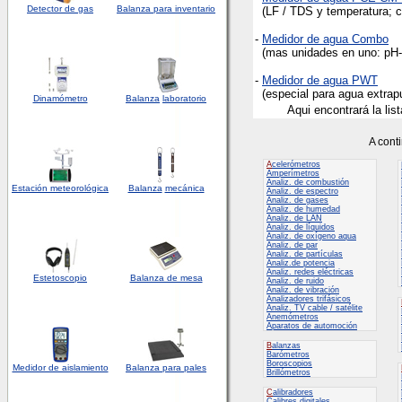
Detector
de
gas
Balanza para inventario
(LF / TDS y temperatura; 
-
Medidor de agua Combo
(mas unidades en uno: pH-v
-
Medidor de agua PWT
(especial para agua extrap
Dinamómetro
Balanza
laboratorio
Aqui encontrará la lis
A cont
A
celerómetros
Amperímetros
Analiz. de combustión
Estación meteorológica
Balanza
mecánica
Analiz. de espectro
Analiz. de gases
Analiz. de humedad
Analiz. de LAN
Analiz. de líquidos
Analiz. de oxígeno aqua
Analiz. de par
Analiz. de partículas
Analiz.de potencia
Analiz. redes eléctricas
Estetoscopio
Balanza de mesa
Analiz. de ruido
Analiz. de vibración
Analizadores trifásicos
Analiz. TV cable / satélite
Anemómetros
Aparatos de automoción
B
alanzas
Barómetros
Boroscopios
Medidor de aislamiento
Balanza para pales
Brillómetros
C
alibradores
Calibres digitales