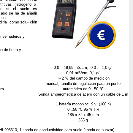
ritivas (nitrógeno o
e o si el suelo es
caso se ha de añadir
ueba
irla como solu- ción
 invernaderos y
n de tierra y
0,0 ...19,99 mS/cm; 0,0 ... 1,0 g/l
0,01 mS/cm; 0,1 g/l
+- 2 % del campo de medición
manual, tornillo de regulacion para un punto
ra
automática de 0...50 °C
Sonda amperométrica de acero con un cable de 1 m
1 batería monobloc 9 v (100 h)
0...50 °C 95 % HR
185 x 82 x 45 mm
355 g
 HI-993310, 1 sonda de conductividad para suelo (sonda de punzar),