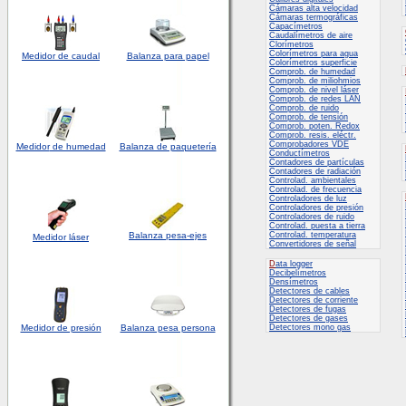
Cámaras alta velocidad
Cámaras termográficas
Capacímetros
Caudalímetros de aire
Clorímetros
Colorímetros para agua
Medidor de caudal
Balanza para papel
Colorímetros superficie
Comprob. de humedad
Comprob. de miliohmios
Comprob. de nivel láser
Comprob. de redes LAN
Comprob. de ruido
Comprob. de tensión
Comprob. poten. Redox
Comprob. resis. eléctr.
Comprobadores VDE
Medidor
de humedad
Balanza de paquetería
Conductímetros
Contadores de partículas
Contadores de radiación
Controlad. ambientales
Controlad. de frecuencia
Controladores de luz
Controladores de presión
Controladores de ruido
Controlad. puesta a tierra
Balanza pesa-ejes
Controlad. temperatura
Medidor láser
Convertidores de señal
D
ata logger
Decibelímetros
Densímetros
Detectores de cables
Detectores de corriente
Detectores de fugas
Detectores de gases
Medidor de presión
Balanza pesa persona
Detectores mono gas