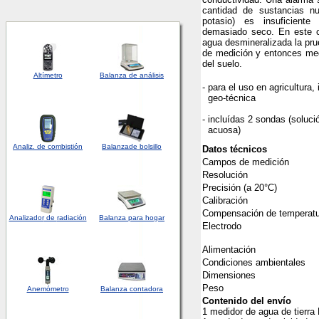
cantidad de sustancias nut
potasio) es insuficient
demasiado seco. En este 
agua desmineralizada la pr
de medición y entonces med
del suelo.
Altímetro
Balanza de análisis
- para el uso en agricultura,
geo-técnica
- incluídas 2 sondas (solució
acuosa)
Analiz. de combistión
Balanza
de bolsillo
Datos técnicos
Campos de medición
Resolución
Precisión (a 20°C)
Calibración
Compensación de temperatu
Analizador
de
radiación
Balanza para hogar
Electrodo
Alimentación
Condiciones ambientales
Dimensiones
Peso
Anemómetro
Balanza contadora
Contenido del envío
1 medidor de agua de tierra