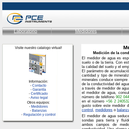
Laboratorio
Medidores
Me
Visite nuestro catalogo virtual!
Medición de la condu
El medidor de agua es espe
suelo o de la tierra. Con e
la calidad del suelo y el emp
El parámetro de acumulación
cantidad y tipo de minerali
minerales conduce siempre a
Información:
de la conductividad del agua
-
Contacto
a través de medidor de agua
-
Garantía
el medidor de agua, consul
-
Certificado
número de teléfono
902 04
-
Aviso legal
en el número
+56 2 24053
Otros equipos:
gusto sobre este medidor d
-
Medidores
control
,
medidores
o
balanz
-
Balanzas
-
Regulación y control
El medidor de agua seduce
sondas para tierra y fluí
ambos campos de medici
conductividad. Una alarma 