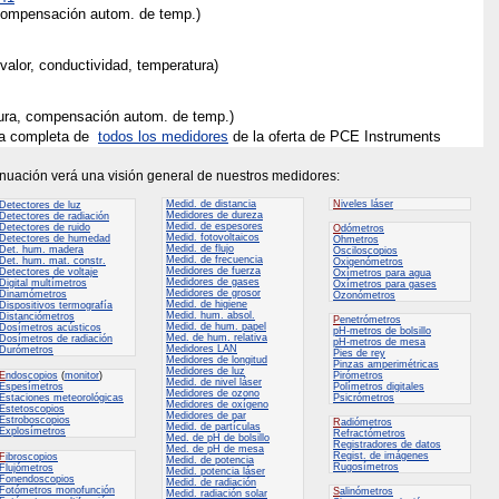
compensación autom. de temp.)
alor, conductividad, temperatura)
ura, compensación autom. de temp.)
ta completa de
todos los medidores
de la oferta de PCE Instruments
inuación verá una visión general de nuestros medidores:
Medid. de distancia
N
iveles láser
Detectores de luz
Medidores de dureza
Detectores de radiación
Medid. de espesores
Detectores de ruido
O
dómetros
Medid. fotovoltaicos
Detectores de humedad
Ohmetros
Medid. de flujo
Det. hum. madera
Osciloscopios
Medid. de frecuencia
Det. hum. mat. constr.
Oxigenómetros
Medidores de fuerza
Detectores de voltaje
Oxímetros para agua
Medidores de gases
Digital multímetros
Oxímetros para gases
Medidores de grosor
Dinamómetros
Ozonómetros
Medid. de higiene
Dispositivos termografía
Medid. hum. absol.
Distanciómetros
P
enetrómetros
Medid. de hum. papel
Dosímetros acústicos
pH-metros de bolsillo
Med. de hum. relativa
Dosímetros de radiación
pH-metros de mesa
Medidores LAN
Durómetros
Pies de rey
Medidores de longitud
Pinzas amperimétricas
Medidores de luz
E
ndoscopios
(
monitor
)
Pirómetros
Medid. de nivel láser
Espesímetros
Polímetros digitales
Medidores de ozono
Estaciones meteorológicas
Psicrómetros
Medidores de oxígeno
Estetoscopios
Medidores de par
Estroboscopios
R
adiómetros
Medid. de partículas
Explosímetros
Refractómetros
Med. de pH de bolsillo
Registradores de datos
Med. de pH de mesa
Regist. de imágenes
F
ibroscopios
Medid. de potencia
Rugosímetros
Flujómetros
Medid. potencia láser
Fonendoscopios
Medid. de radiación
Fotómetros monofunción
S
alinómetros
Medid. radiación solar