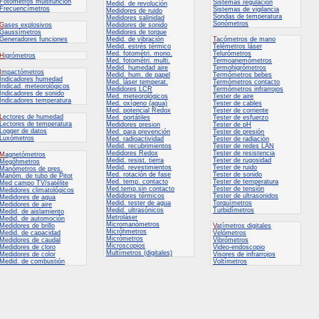
Fotómetros multifunción
Sistemas regulación
Medid. de revolución
Frecuencímetros
Sistemas de vigilancia
Medidores de ruido
Sondas de temperatura
Medidores salinidad
Sonómetros
G
ases explosivos
Medidores de sonido
Gaussímetros
Medidores de torque
Generadores funciones
Medid. de vibración
T
acómetros de mano
Medid. estrés térmico
Telémetros láser
Med. fotométri. mono.
Telurómetros
H
igrómetros
Med. fotométri. multi.
Termoanemómetros
Medid. humedad aire
Termohigrómetros
I
mpactómetros
Medid. hum. de papel
Termómetros bebes
Indicadores humedad
Med. láser temperat.
Termómetros contacto
Indicad. meteorológicos
Medidores LCR
Termómetros infrarrojos
Indicadores de sonido
Med. meteorológicos
Tester de aire
Indicadores temperatura
Med. oxígeno (agua)
Tester de cables
Med. potencial Redox
Tester de corriente
L
ectores de humedad
Med. portátiles
Tester de esfuerzo
Lectores de temperatura
Medidores presion
Tester de pH
Logger de datos
Med. para prevención
Tester de presión
Luxómetros
Med. radioactividad
Tester de radiación
Medid. recubrimientos
Tester de redes LAN
Medidores Redox
Tester de resistencia
M
agnetómetros
Medid. resist. tierra
Tester de rugosidad
Megóhmetros
Medid. revestimientos
Tester de ruido
Manómetros de pres.
Med. rotación de fase
Tester de sonido
Manóm. de tubo de Pitot
Med. temp. contacto
Tester de temperatura
Med campo TV/satélite
Med.temp.sin contacto
Tester de tensión
Medidores climatológicos
Medidores térmicos
Tester de ultrasonidos
Medidores de agua
Medid. tester de agua
Torquímetros
Medidores de aire
Medid. ultrasónicos
Turbidímetros
Medid. de aislamiento
Metroláser
Medid. de automoción
Micromanómetros
Medidores de brillo
V
atímetros digitales
Micróhmetros
Medid. de capacidad
Velómetros
Micrómetros
Medidores de caudal
Vibrómetros
Microscopios
Medidores de cloro
Video-endoscopio
Multímetros (digitales)
Medidores de color
Visores de infrarrojos
Medid. de combustión
Voltímetros