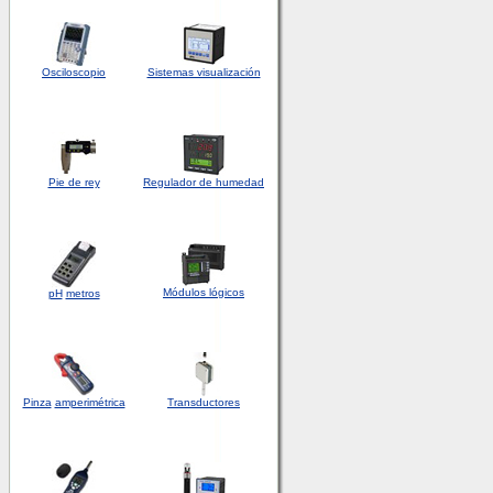
Osciloscopio
Sistemas visualización
Pie de rey
Regulador de humedad
Módulos lógicos
pH
metros
Pinza
amperimétrica
Transductores