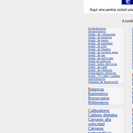
Aquí encuentra usted un
A cont
A
celerómetros
Amperímetros
Analiz. de combustión
Analiz. de espectro
Analiz. de gases
Analiz. de humedad
Analiz. de LAN
Analiz. de líquidos
Analiz. de oxígeno aqua
Analiz. de par
Analiz. de partículas
Analiz.de potencia
Analiz. redes eléctricas
Analiz. de ruido
Analiz. de vibración
Analizadores trifásicos
Analiz. TV cable / satélite
Anemómetros
Aparatos de automoción
B
alanzas
Barómetros
Boroscopios
Brillómetros
C
alibradores
Calibres digitales
Cámaras alta
velocidad
Cámaras
termográficas