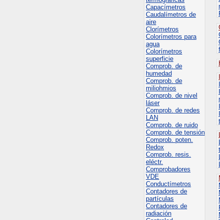
Capacímetros
Caudalímetros de
aire
Clorímetros
Colorímetros para
agua
Colorímetros
superficie
Comprob. de
humedad
Comprob. de
miliohmios
Comprob. de nivel
láser
Comprob. de redes
LAN
Comprob. de ruido
Comprob. de tensión
Comprob. poten.
Redox
Comprob. resis.
eléctr.
Comprobadores
VDE
Conductímetros
Contadores de
partículas
Contadores de
radiación