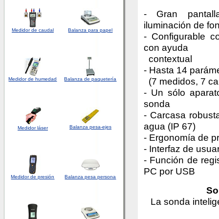
- Gran pantall
iluminación de fo
Medidor de caudal
Balanza para papel
- Configurable 
con ayuda
contextual
- Hasta 14 parám
(7 medidos, 7 ca
Medidor
de humedad
Balanza de paquetería
- Un sólo apara
sonda
- Carcasa robusta
agua (IP 67)
Balanza pesa-ejes
Medidor láser
- Ergonomía de p
- Interfaz de usuar
- Función de regis
PC por USB
Medidor de presión
Balanza pesa persona
So
La sonda inteli