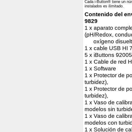
Cada i-Button® tiene un nú
instalados es ilimitado.
Contenido del env
9829
1 x aparato compl
(pH/Redox, conduc
oxígeno disuelto
1 x cable USB HI 
5 x iButtons 92005
1 x Cable de red 
1 x Software
1 x Protector de p
turbidez),
1 x Protector de 
turbidez),
1 x Vaso de calibr
modelos sin turbid
1 x Vaso de calibr
modelos con turbid
1 x Solución de ca