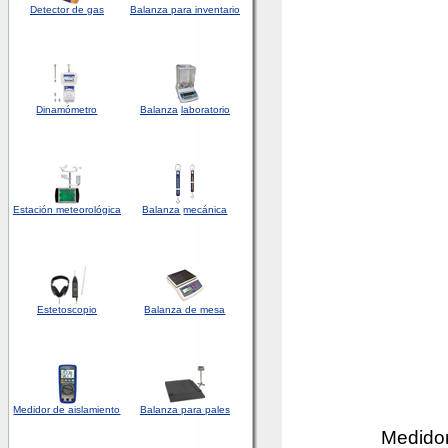
Detector
de
gas
Balanza para inventario
Dinamómetro
Balanza
laboratorio
Estación meteorológica
Balanza
mecánica
Estetoscopio
Balanza de mesa
Medidor de aislamiento
Balanza para pales
Medidor