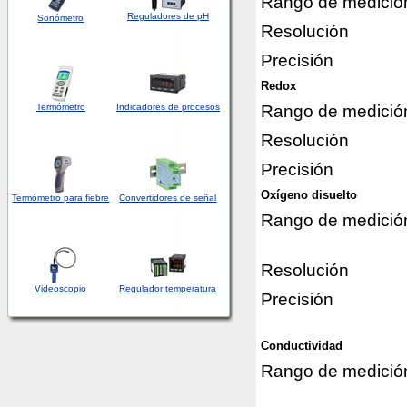
Rango de medició
Reguladores de pH
Sonómetro
Resolución
Precisión
Redox
Rango de medició
Termómetro
Indicadores de procesos
Resolución
Precisión
Oxígeno disuelto
Termómetro para fiebre
Convertidores de señal
Rango de medició
Resolución
Videoscopio
Regulador temperatura
Precisión
Conductividad
Rango de medició