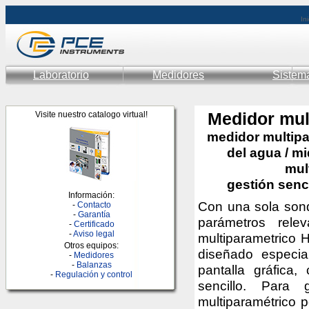
Ini
Laboratorio
Medidores
Sistem
Medidor mult
Visite nuestro catalogo virtual!
medidor multipar
del agua / mi
mul
gestión senc
Información:
Con una sola sond
-
Contacto
-
Garantía
parámetros rele
-
Certificado
-
Aviso legal
multiparametrico H
Otros equipos:
diseñado especia
-
Medidores
-
Balanzas
pantalla gráfica
-
Regulación y control
sencillo. Para 
multiparamétrico p