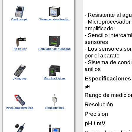
- Resistente al agu
Osciloscopio
Sistemas visualización
- Microprocesador 
amplificador
- Sencillo intercam
sensores
- Los sensores so
Pie de rey
Regulador de humedad
por el aparato
- Sistema de condu
anillos
Especificaciones
Módulos lógicos
pH
metros
pH
Rango de medició
Resolución
Pinza
amperimétrica
Transductores
Precisión
pH / mV