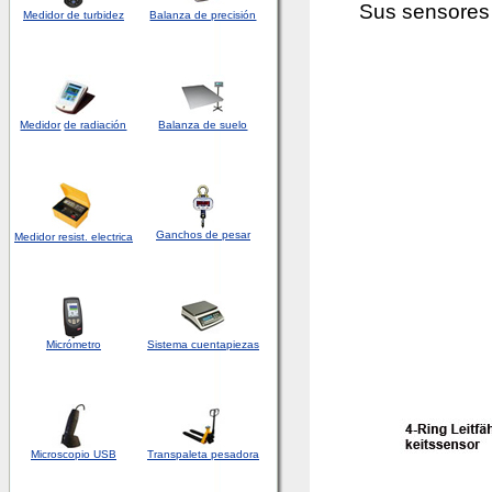
Sus sensores 
Medidor de turbidez
Balanza de precisión
Medidor
de radiación
Balanza de suelo
Ganchos de pesar
Medidor
resist. electrica
Micrómetro
Sistema cuentapiezas
Microscopio USB
Transpaleta pesadora