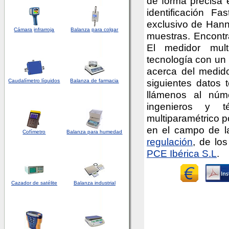
de forma precisa 
identificación Fa
exclusivo de Hanna
Cámara
infrarroja
Balanza
para colgar
muestras. Encontr
El medidor multi
tecnología con un 
acerca del medidor
siguientes datos t
Caudalímetro líquidos
Balanza de farmacia
llámenos al núm
ingenieros y t
multiparamétrico po
en el campo de 
Cofímetro
Balanza para humedad
regulación
, de lo
PCE Ibérica S.L
.
Cazador de satélite
Balanza industrial