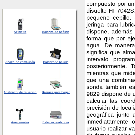
compuesto por una 
disuelto HI 7042S,
pequeño cepillo,
jeringa para lubric
dispone, además 
Altímetro
Balanza de análisis
forma que por ej
agua. De manera 
significa que al
intervalo progr
Analiz. de combistión
Balanza
de bolsillo
posteriormente. 
mientras que mid
que una combinac
sonda también es 
Analizador
de
radiación
Balanza para hogar
9829 dispone de u
calcular las coo
precisión de local
geográfica junto 
inmediatamente o
Anemómetro
Balanza contadora
usuario realizar v