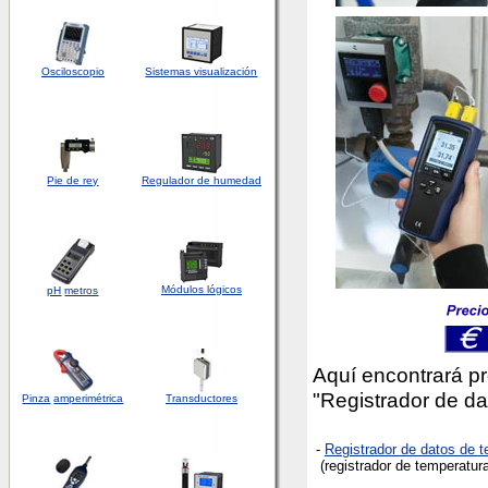
Osciloscopio
Sistemas visualización
Pie de rey
Regulador de humedad
Módulos lógicos
pH
metros
Aquí encontrará pr
"Registrador de da
Pinza
amperimétrica
Transductores
-
Registrador de datos de t
(registrador de temperatu