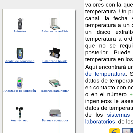
valores con la que
temperatura. Un pu
canal, la fecha 
temperatura a un
un disco extraíb
Altímetro
Balanza de análisis
temperatura a ord
que no se requie
posterior. Pued
temperatura en lo
Analiz. de combistión
Balanza
de bolsillo
Aquí encontrará un
de temperatura
. 
datos de temperatu
en contacto con n
Analizador
de
radiación
Balanza para hogar
o en el número
+
ingenieros le ase
datos de temperatu
de los
sistemas 
laboratorios
, de lo
Anemómetro
Balanza contadora