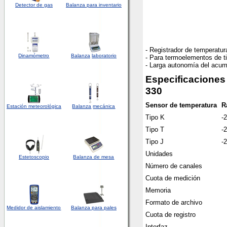
Detector
de
gas
Balanza para inventario
- Registrador de temperatur
Dinamómetro
Balanza
laboratorio
- Para termoelementos de ti
- Larga autonomía del acum
Especificaciones 
330
Sensor de temperatura
R
Estación meteorológica
Balanza
mecánica
Tipo K
-
Tipo T
-
Tipo J
-
Unidades
Estetoscopio
Balanza de mesa
Número de canales
Cuota de medición
Memoria
Formato de archivo
Medidor de aislamiento
Balanza para pales
Cuota de registro
Interfaz