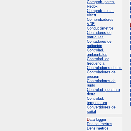
Comprob. poten.
Redox
Comprob. resis.
eléctr.
Comprobadores
VDE
Conductímetros
Contadores de
partículas
Contadores de
radiación
Controlad.
ambientales
Controlad. de
frecuencia
Controladores de luz
Controladores de
presión
Controladores de
ruido
Controlad. puesta a
tierra
Controlad.
temperatura
Convertidores de
señal
D
ata logger
Decibelímetros
Densímetros