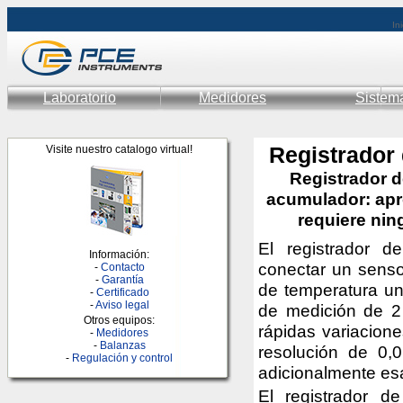
Ini
Laboratorio
Medidores
Sistem
Registrador
Visite nuestro catalogo virtual!
Registrador d
acumulador: apro
requiere nin
El registrador 
Información:
conectar un senso
-
Contacto
-
Garantía
de temperatura un
-
Certificado
-
Aviso legal
de medición de 2 
Otros equipos:
rápidas variacione
-
Medidores
-
Balanzas
resolución de 0,0
-
Regulación y control
adicionalmente esa
El registrador d