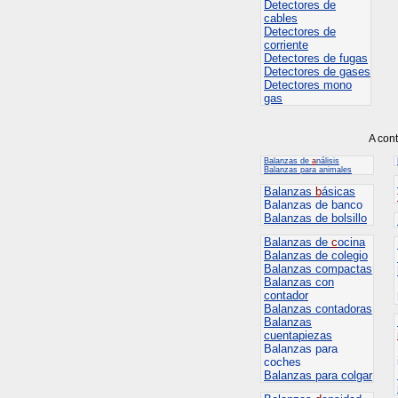
Detectores de
cables
Detectores de
corriente
Detectores de fugas
Detectores de gases
Detectores mono
gas
A con
Balanzas de
a
nálisis
Balanzas para animales
Balanzas
b
ásicas
Balanzas de banco
Balanzas de bolsillo
Balanzas de
c
ocina
Balanzas de colegio
Balanzas compactas
Balanzas con
contador
Balanzas contadoras
Balanzas
cuentapiezas
Balanzas para
coches
Balanzas para colgar