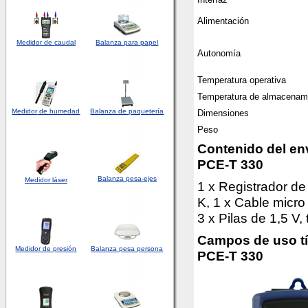
Alimentación
Medidor de caudal
Balanza para papel
Autonomía
Temperatura operativa
Temperatura de almacenam
Medidor
de humedad
Balanza de paquetería
Dimensiones
Peso
Contenido del env
PCE-T 330
Balanza pesa-ejes
Medidor láser
1 x Registrador d
K, 1 x Cable micr
3 x Pilas de 1,5 V,
Campos de uso tí
Medidor de presión
Balanza pesa persona
PCE-T 330