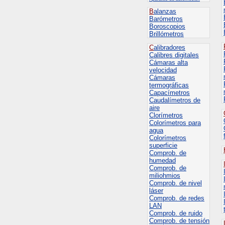
B
alanzas
Barómetros
Boroscopios
Brillómetros
C
alibradores
Calibres digitales
Cámaras alta
velocidad
Cámaras
termográficas
Capacímetros
Caudalímetros de
aire
Clorímetros
Colorímetros para
agua
Colorímetros
superficie
Comprob. de
humedad
Comprob. de
miliohmios
Comprob. de nivel
láser
Comprob. de redes
LAN
Comprob. de ruido
Comprob. de tensión