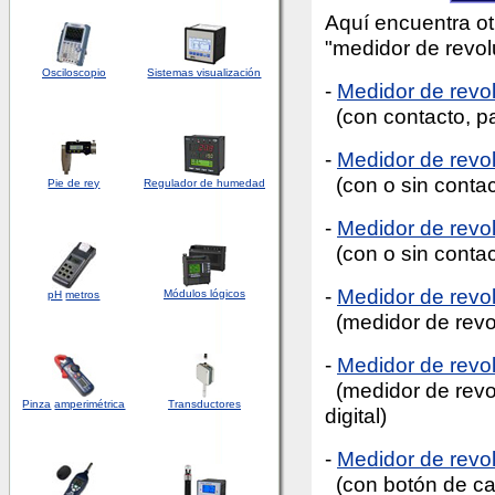
Aquí encuentra ot
"medidor de revol
Osciloscopio
Sistemas visualización
-
Medidor de rev
(con contacto, pa
-
Medidor de rev
(con o sin contac
Pie de rey
Regulador de humedad
-
Medidor de rev
(con o sin contac
-
Medidor de rev
Módulos lógicos
pH
metros
(medidor de revo
-
Medidor de revo
(medidor de revol
Pinza
amperimétrica
Transductores
digital)
-
Medidor de rev
(con botón de ca