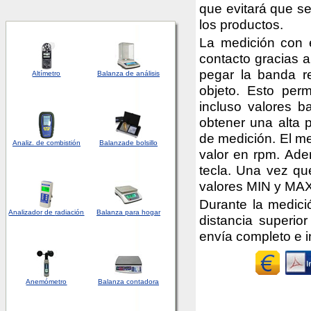
que evitará que s
los productos.
La medición con e
contacto gracias a
pegar la banda re
Altímetro
Balanza de análisis
objeto. Esto perm
incluso valores b
obtener una alta 
de medición. El me
Analiz. de combistión
Balanza
de bolsillo
valor en rpm. Ad
tecla. Una vez qu
valores MIN y MAX
Durante la medici
Analizador
de
radiación
Balanza para hogar
distancia superio
envía completo e in
Anemómetro
Balanza contadora