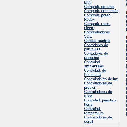
LAN
Comprob. de ruido
Comprob. de tensión
Comprob. poten.
Redox
Comprob. resis.
eléctr.
Comprobadores
VDE
Conductímetros
Contadores de
partículas
Contadores de
radiación
Controlad.
ambientales
Controlad. de
frecuencia
Controladores de luz
Controladores de
presión
Controladores de
ruido
Controlad. puesta a
tierra
Controlad.
temperatura
Convertidores de
señal