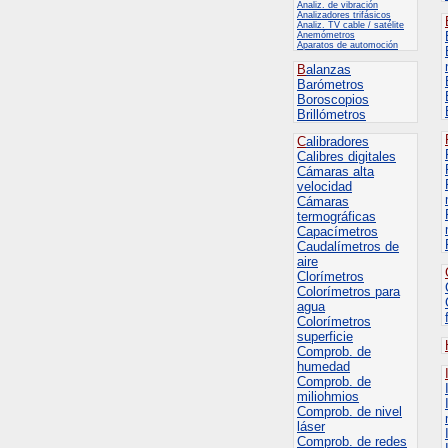
Analiz. de vibración
Analizadores trifásicos
Analiz. TV cable / satélite
Anemómetros
Aparatos de automoción
B
alanzas
Barómetros
Boroscopios
Brillómetros
C
alibradores
Calibres digitales
Cámaras alta
velocidad
Cámaras
termográficas
Capacímetros
Caudalímetros de
aire
Clorímetros
Colorímetros para
agua
Colorímetros
superficie
Comprob. de
humedad
Comprob. de
miliohmios
Comprob. de nivel
láser
Comprob. de redes