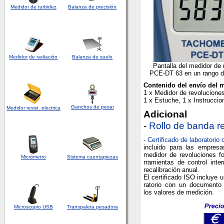
Medidor de turbidez
Balanza de precisión
Medidor
de radiación
Balanza de suelo
Pantalla del medidor de 
PCE-DT 63 en un rango 
Contenido del envío del 
1 x Medidor de revoluciones
1 x Estuche, 1 x Instrucci
Ganchos de pesar
Medidor
resist. electrica
A
dicional
-
Rollo de banda re
-
Certificado de laboratorio 
incluido para las empres
medidor de revoluciones f
Micrómetro
Sistema cuentapiezas
rramientas de control inter
recalibración anual.
El certificado ISO incluye u
ratorio con un documento 
los valores de medición.
Microscopio USB
Transpaleta pesadora