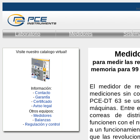
Ini
Laboratorio
Medidores
Sistem
Medido
Visite nuestro catalogo virtual!
para medir las r
memoria para 99 
El medidor de re
Información:
mediciones sin con
-
Contacto
-
Garantía
PCE-DT 63 se usa
-
Certificado
-
Aviso legal
máquinas. Entre e
Otros equipos:
correas de distr
-
Medidores
-
Balanzas
funcionen con el n
-
Regulación y control
a un funcionamient
que las revolucio