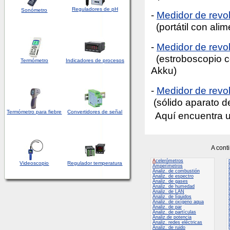
Reguladores de pH
Sonómetro
-
Medidor de rev
(portátil con ali
-
Medidor de rev
(estroboscopio c
Termómetro
Indicadores de procesos
Akku)
-
Medidor de revo
(sólido aparato de
Termómetro para fiebre
Convertidores de señal
Aquí encuentra u
A cont
A
celerómetros
Videoscopio
Regulador temperatura
Amperímetros
Analiz. de combustión
Analiz. de espectro
Analiz. de gases
Analiz. de humedad
Analiz. de LAN
Analiz. de líquidos
Analiz. de oxígeno aqua
Analiz. de par
Analiz. de partículas
Analiz.de potencia
Analiz. redes eléctricas
Analiz. de ruido