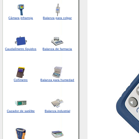
Cámara
infrarroja
Balanza
para colgar
Caudalímetro líquidos
Balanza de farmacia
Cofímetro
Balanza para humedad
Cazador de satélite
Balanza industrial