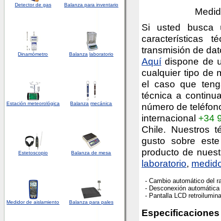
Detector
de
gas
Balanza para inventario
Medid
Si usted busca 
características 
transmisión de dato
Dinamómetro
Balanza
laboratorio
Aquí
dispone de u
cualquier tipo de
el caso que teng
técnica a continu
Estación meteorológica
Balanza
mecánica
número de teléfo
internacional
+34 
Chile. Nuestros 
gusto sobre este
producto de nues
Estetoscopio
Balanza de mesa
laboratorio
,
medid
- Cambio automático del r
- Desconexión automática
- Pantalla LCD retroilumin
Medidor de aislamiento
Balanza para pales
Especificaciones